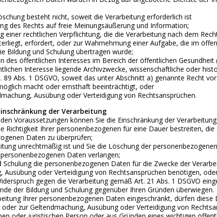
schung besteht nicht, soweit die Verarbeitung erforderlich ist
ng des Rechts auf freie Meinungsäußerung und Information;
ng einer rechtlichen Verpflichtung, die die Verarbeitung nach dem Rec
erliegt, erfordert, oder zur Wahrnehmung einer Aufgabe, die im öffent
die Bildung und Schulung übertragen wurde;
des öffentlichen Interesses im Bereich der öffentlichen Gesundheit (Ar
ntlichen Interesse liegende Archivzwecke, wissenschaftliche oder hist
 89 Abs. 1 DSGVO, soweit das unter Abschnitt a) genannte Recht vorau
öglich macht oder ernsthaft beeinträchtigt, oder
dmachung, Ausübung oder Verteidigung von Rechtsansprüchen.
 Einschränkung der Verarbeitung
nden Voraussetzungen können Sie die Einschränkung der Verarbeitun
e Richtigkeit Ihrer personenbezogenen für eine Dauer bestreiten, die 
ogenen Daten zu überprüfen;
eitung unrechtmäßig ist und Sie die Löschung der personenbezogenen
 personenbezogenen Daten verlangen;
 Schulung die personenbezogenen Daten für die Zwecke der Verarbeitu
 Ausübung oder Verteidigung von Rechtsansprüchen benötigen, ode
iderspruch gegen die Verarbeitung gemäß Art. 21 Abs. 1 DSGVO eingel
ünde der Bildung und Schulung gegenüber Ihren Gründen überwiegen.
beitung Ihrer personenbezogenen Daten eingeschränkt, dürfen diese 
ung oder zur Geltendmachung, Ausübung oder Verteidigung von Rechts
hen oder juristischen Person oder aus Gründen eines wichtigen öffent