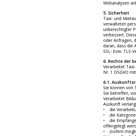
Webanalysen an
5. Sicherheit
Taxi- und Mietw
verwalteten pers
unberechtigter 
verbessert. Dies
oder Anfragen, d
daran, dass die 
SSL- bzw. TLS-Ve
6. Rechte der b
Verarbeitet Tax
Nr. 1 DSGVO mit
6.1. Auskunfts
Sie können von 
Sie betreffen, v
Verarbeitet Bil
Auskunft verlang
• die Verarbeit
• die Kategorie
• die Empfänger
offengelegt wer
• (sofern möglic