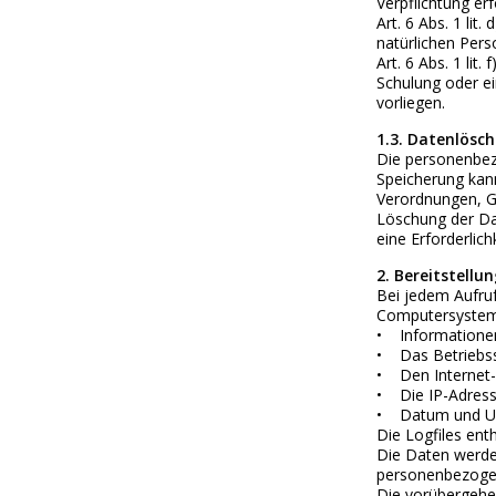
Verpflichtung er
Art. 6 Abs. 1 li
natürlichen Per
Art. 6 Abs. 1 li
Schulung oder ei
vorliegen.
1.3. Datenlösc
Die personenbez
Speicherung kann
Verordnungen, Ge
Löschung der Dat
eine Erforderlic
2. Bereitstellu
Bei jedem Aufru
Computersystems
• Informationen
• Das Betriebs
• Den Internet-
• Die IP-Adress
• Datum und Uhr
Die Logfiles ent
Die Daten werde
personenbezogen
Die vorübergehe