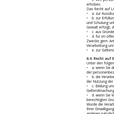
erhoben.
Das Recht auf Lö
• a. zur Ausübu
• b. zur Erfüllu
und Schulung unt
Gewalt erfolgt, 
• c. aus Gründen 
• d. für im öffe
Zwecke gem. Art.
Verarbeitung unm
• e. zur Gelten
6.4. Recht auf
Unter den folge
• a. wenn Sie di
der personenbez
• b. die Verarb
der Nutzung der
• c. Bildung und
Geltendmachung,
• d. wenn Sie W
berechtigten Gr
Wurde die Verar
Ihrer Einwillig
anderen natürlic