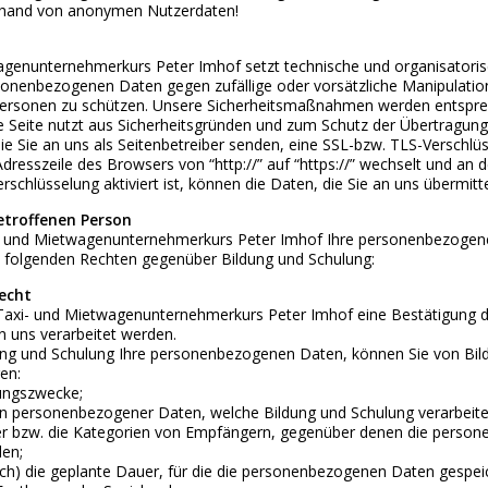
hand von anonymen Nutzerdaten!
agenunternehmerkurs Peter Imhof setzt technische und organisatori
onenbezogenen Daten gegen zufällige oder vorsätzliche Manipulation
Personen zu schützen. Unsere Sicherheitsmaßnahmen werden entsprec
e Seite nutzt aus Sicherheitsgründen und zum Schutz der Übertragung 
ie Sie an uns als Seitenbetreiber senden, eine SSL-bzw. TLS-Verschlü
Adresszeile des Browsers von “http://” auf “https://” wechselt und an
rschlüsselung aktiviert ist, können die Daten, die Sie an uns übermitt
etroffenen Person
i- und Mietwagenunternehmerkurs Peter Imhof Ihre personenbezogene
 folgenden Rechten gegenüber Bildung und Schulung:
recht
Taxi- und Mietwagenunternehmerkurs Peter Imhof eine Bestätigung 
on uns verarbeitet werden.
dung und Schulung Ihre personenbezogenen Daten, können Sie von Bil
en:
ungszwecke;
n personenbezogener Daten, welche Bildung und Schulung verarbeite
 bzw. die Kategorien von Empfängern, gegenüber denen die person
den;
h) die geplante Dauer, für die die personenbezogenen Daten gespeiche