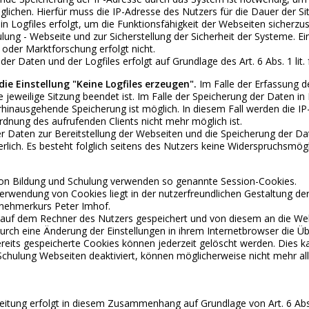
lichen. Hierfür muss die IP-Adresse des Nutzers für die Dauer der Si
in Logfiles erfolgt, um die Funktionsfähigkeit der Webseiten sicherz
lung - Webseite und zur Sicherstellung der Sicherheit der Systeme.
oder Marktforschung erfolgt nicht.
der Daten und der Logfiles erfolgt auf Grundlage des Art. 6 Abs. 1 lit
ie Einstellung "Keine Logfiles erzeugen".
Im Falle der Erfassung de
ie jeweilige Sitzung beendet ist. Im Falle der Speicherung der Daten in
erhinausgehende Speicherung ist möglich. In diesem Fall werden die I
dnung des aufrufenden Clients nicht mehr möglich ist.
r Daten zur Bereitstellung der Webseiten und die Speicherung der Daten
rlich. Es besteht folglich seitens des Nutzers keine Widerspruchsmögl
on Bildung und Schulung verwenden so genannte Session-Cookies.
rwendung von Cookies liegt in der nutzerfreundlichen Gestaltung de
nehmerkurs Peter Imhof.
auf dem Rechner des Nutzers gespeichert und von diesem an die Webs
rch eine Änderung der Einstellungen in ihrem Internetbrowser die Ü
reits gespeicherte Cookies können jederzeit gelöscht werden. Dies k
Schulung Webseiten deaktiviert, können möglicherweise nicht mehr al
itung erfolgt in diesem Zusammenhang auf Grundlage von Art. 6 Abs. 