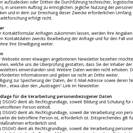
 aufzudecken oder Dritten die Durchführung technischer, logistische
n), in unserem Auftrag zu ermöglichen. Jegliche Nutzung der persone
en und in dem zur Erreichung dieser Zwecke erforderlichen Umfang.
rktforschung erfolgt nicht.
ar
r Kontaktformular Anfragen zukommen lassen, werden Ihre Angaben 
n Kontaktdaten zwecks Bearbeitung der Anfrage und für den Fall von
hne Ihre Einwilligung weiter.
en
r Webseite einen etwaigen angebotenen Newsletter beziehen möchten
onen, welche uns die Überprüfung gestatten, dass Sie der Inhaber d
sletters einverstanden sind. Weitere Daten werden nicht erhoben. Di
forderten Informationen und geben sie nicht an Dritte weiter.
willigung zur Speicherung der Daten, der E-Mail-Adresse sowie deren
ufen , etwa über den „Austragen“-Link im Newsletter.
ndlage für die Verarbeitung personenbezogener Daten
t. a) DSGVO dient als Rechtsgrundlage, soweit Bildung und Schulung f
 betroffenen Person einholt.
t. b) DSGVO dient als Rechtsgrundlage, soweit die Verarbeitung von pe
artei die betroffene Person ist, erforderlich ist. Entsprechendes gilt
 Maßnahmen erforderlich sind.
t. c) DSGVO dient als Rechtsgrundlage, soweit die Verarbeitung persone