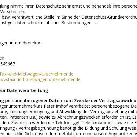
ulung nimmt Ihren Datenschutz sehr ernst und behandelt Ihre perso
Vorschriften.
r, bzw. verantwortliche Stelle im Sinne der Datenschutz-Grundvero
nstiger datenschutzrechtlicher Bestimmungen ist:
wagenunternehmerkurs
ch
9549667
Taxi-und-Mietwagen-Unternehmer.de
/www.taxi-und-mietwagen-unternehmer.de
 zur Datenverarbeitung
ung personenbezogener Daten zum Zwecke der Vertragsabwickl
agenunternehmerkurs Peter Imhof verarbeitet personenbezogene Daten
ung, Leistungserbringung und Abwicklung der Vertragsbeziehung mit
n, Patienten u.a.) sowie zu Abrechnungszwecken erforderlich ist. E
nden. Zusätzlich werden die Telefon- ggf. Telefaxnummer sowie die E
ringung / Vertragsbegründung benötigt die Bildung und Schulung weit
en ausschließlich, unsere Internetplattform und unsere Angebote zu 