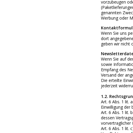
vorzubeugen oder
(Paketlieferunge
genannten Zweck
Werbung oder Ma
Kontaktformul
Wenn Sie uns pe
dort angegebene
geben wir nicht o
Newsletterdat
Wenn Sie auf de
sowie Informati
Empfang des New
Versand der ange
Die erteilte Ein
jederzeit widerr
1.2. Rechtsgru
Art. 6 Abs. 1 li
Einwilligung der
Art. 6 Abs. 1 li
dessen Vertragsp
vorvertraglicher
Art. 6 Abs. 1 li