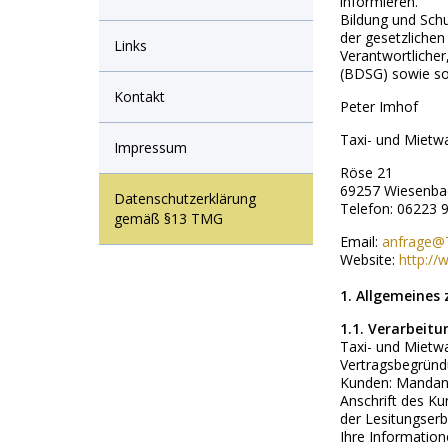
informieren.
Bildung und Sch
der gesetzlichen 
Links
Verantwortliche
(BDSG) sowie so
Kontakt
Peter Imhof
Taxi- und Miet
Impressum
Röse 21
69257 Wiesenba
Datenschutzerklärung
Telefon: 06223 
gemäß §13 TMG
Email:
anfrage@
Website:
http:/
1. Allgemeines
1.1. Verarbeit
Taxi- und Mietw
Vertragsbegründ
Kunden: Mandante
Anschrift des Ku
der Lesitungserb
Ihre Information