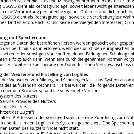
forderlich ist, der die Taxi- und Mietwagenunternehmerkurs Peter Imho
t. d) DSGVO dient als Rechtsgrundlage, soweit lebenswichtige Interess
son eine Verarbeitung personenbezogener Daten erforderlich machen.
t. f) DSGVO dient als Rechtsgrundlage, soweit die Verarbeitung zur Wah
nes Dritten erforderlich ist und keine überwiegenden Interessen, Gru
hung und Speicherdauer
ogenen Daten der betroffenen Person werden gelöscht oder gesperrt, 
 darüber hinaus dann erfolgen, wenn dies durch den europäischen od
setzen oder sonstigen Vorschriften, denen Bildung und Schulung unt
en erfolgt auch dann, wenn eine durch die genannten Normen vorgesc
hkeit zur weiteren Speicherung der Daten für einen Vertragsabschluss o
ng der Webseite und Erstellung von Logfiles
f der Webseiten von Bildung und Schulung erfasst das System automa
 des aufrufenden Rechners. Hierbei werden i.d.R. folgende Daten er
 über den Browsertyp und die verwendete Version
system des Nutzers
Service-Provider des Nutzers
e des Nutzers
zeit des Zugriffs
halten IP-Adressen oder sonstige Daten, die eine Zuordnung zum Nut
n ebenfalls in den Logfiles des Systems gespeichert. Eine Speicher
en Daten des Nutzers findet nicht statt.
nde Speicherung der IP-Adresse durch das System ist notwendig, um 