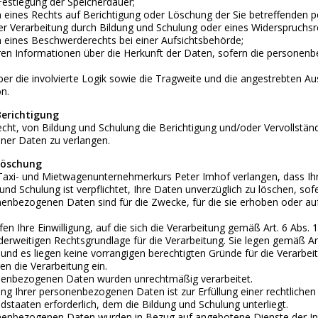
 Festlegung der Speicherdauer;
eines Rechts auf Berichtigung oder Löschung der Sie betreffenden 
r Verarbeitung durch Bildung und Schulung oder eines Widerspruchsr
eines Beschwerderechts bei einer Aufsichtsbehörde;
ren Informationen über die Herkunft der Daten, sofern die personenb
;
er die involvierte Logik sowie die Tragweite und die angestrebten Au
n.
Berichtigung
cht, von Bildung und Schulung die Berichtigung und/oder Vervollständ
er Daten zu verlangen.
 Löschung
Taxi- und Mietwagenunternehmerkurs Peter Imhof verlangen, dass I
und Schulung ist verpflichtet, Ihre Daten unverzüglich zu löschen, sofe
enbezogenen Daten sind für die Zwecke, für die sie erhoben oder auf
en Ihre Einwilligung, auf die sich die Verarbeitung gemäß Art. 6 Abs. 1 l
nderweitigen Rechtsgrundlage für die Verarbeitung. Sie legen gemäß 
 und es liegen keine vorrangigen berechtigten Gründe für die Verarbe
n die Verarbeitung ein.
nenbezogenen Daten wurden unrechtmäßig verarbeitet.
ng Ihrer personenbezogenen Daten ist zur Erfüllung einer rechtliche
edstaaten erforderlich, dem die Bildung und Schulung unterliegt.
nenbezogenen Daten wurden in Bezug auf angebotene Dienste der In