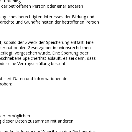
f unterliegt.
en der betroffenen Person oder einer anderen
rung eines berechtigten Interesses der Bildung und
ndrechte und Grundfreiheiten der betroffenen Person
sobald der Zweck der Speicherung entfällt. Eine
er nationalen Gesetzgeber in unionsrechtlichen
erliegt, vorgesehen wurde. Eine Sperrung oder
hriebene Speicherfrist abläuft, es sei denn, dass
der eine Vertragserfüllung besteht.
tisiert Daten und Informationen des
hoben:
zer ermöglichen.
ung dieser Daten zusammen mit anderen
eine Auslieferung der Website an den Rechner des