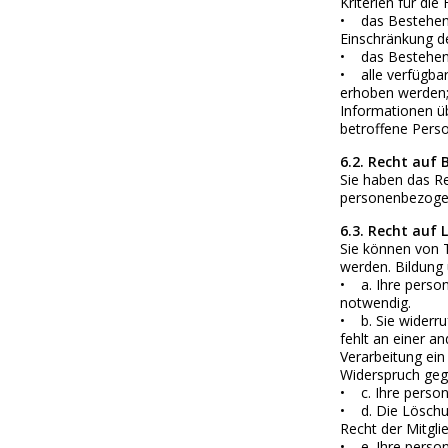
Kriterien für die
• das Bestehen 
Einschränkung de
• das Bestehen 
• alle verfügba
erhoben werden
Informationen üb
betroffene Perso
6.2. Recht auf 
Sie haben das Re
personenbezogen
6.3. Recht auf
Sie können von 
werden. Bildung 
• a. Ihre person
notwendig.
• b. Sie widerruf
fehlt an einer a
Verarbeitung ein
Widerspruch gege
• c. Ihre perso
• d. Die Löschu
Recht der Mitgli
• e. Ihre perso